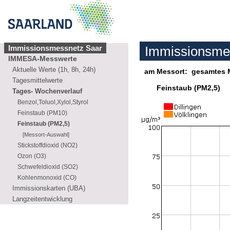
Immissionsmessnetz Saar
Immissionsme
Immissionsme
IMMESA-Messwerte
Aktuelle Werte (1h, 8h, 24h)
am Messort: gesamtes 
Tagesmittelwerte
Feinstaub (PM2,5)
St
Tages- Wochenverlauf
Benzol,Toluol,Xylol,Styrol
Feinstaub (PM10)
Feinstaub (PM2,5)
[Messort-Auswahl]
Stickstoffdioxid (NO2)
Ozon (O3)
Schwefeldioxid (SO2)
Kohlenmonoxid (CO)
Immissionskarten (UBA)
Langzeitentwicklung