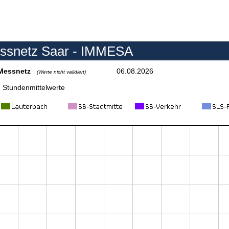
ssnetz Saar - IMMESA
ssnetz Saar - IMMESA
Messnetz
06.08.2026
(Werte nicht validiert)
undenmittelwerte