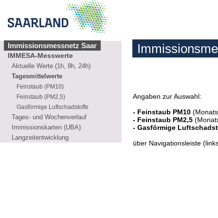
Immissionsmessnetz Saar
Immissionsme
IMMESA-Messwerte
Aktuelle Werte (1h, 8h, 24h)
Tagesmittelwerte
Feinstaub (PM10)
Angaben zur Auswahl:
Feinstaub (PM2,5)
Gasförmige Luftschadstoffe
- Feinstaub PM10
(Monatst
Tages- und Wochenverlauf
- Feinstaub PM2,5
(Monats
Immissionskarten (UBA)
- Gasförmige Luftschadst
Langzeitentwicklung
über Navigationsleiste (lin