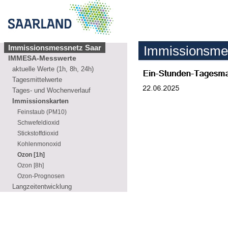
Immissionsmessnetz Saar
Immissionsme
IMMESA-Messwerte
aktuelle Werte (1h, 8h, 24h)
Tagesmittelwerte
Tages- und Wochenverlauf
Immissionskarten
Feinstaub (PM10)
Schwefeldioxid
Stickstoffdioxid
Kohlenmonoxid
Ozon [1h]
Ozon [8h]
Ozon-Prognosen
Langzeitentwicklung