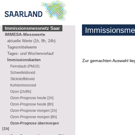
Immissionsmessnetz Saar
Immissionsme
IMMESA-Messwerte
aktuelle Werte (1h, 8h, 24h)
Tagesmittelwerte
Tages- und Wochenverlauf
Immissionskarten
Zur gemachten Auswahl lieg
Feinstaub (PM10)
Schwefeldioxid
Stickstoffdioxid
Kohlenmonoxid
Ozon [1h/8h]
Ozon-Prognose heute [1h]
Ozon-Prognose heute [8h]
Ozon-Prognose morgen [1h]
Ozon-Prognose morgen [8h]
Ozon-Prognose übermorgen
[1h]