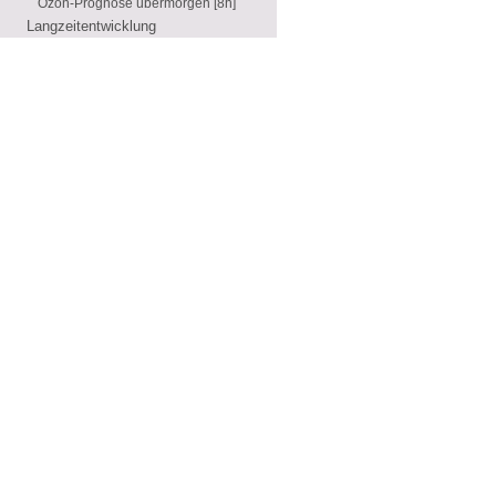
Ozon-Prognose übermorgen [8h]
Langzeitentwicklung