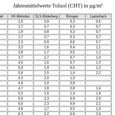
Jahresmittelwerte Toluol (CHT) in µg/m³
att
VK-Wehrden
SLS-Röderberg
Biringen
Lauterbach
2,0
0,9
0,3
0,6
1,7
0,7
0,3
0,7
1,8
0,8
0,3
0,7
1,7
0,7
0,3
0,7
2,3
0,9
0,6
0,7
3,3
1,6
0,4
1,1
3,8
1,7
0,5
1,2
3,7
1,7
0,7
1,4
4,0
1,6
0,7
1,3
5,0
1,9
0,5
1,3
5,6
2,5
1,4
2,2
4,3
2,0
1,0
4,9
2,0
0,8
4,7
1,8
0,8
1,4
5,2
2,5
1,4
1,9
5,6
2,3
0,9
2,0
6,0
2,3
0,9
2,2
4,8
1,7
0,5
1,4
6,3
2,2
0,9
2,0