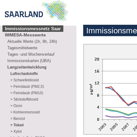
Immissionsmessnetz Saar
Immissionsme
IMMESA-Messwerte
Aktuelle Werte (1h, 8h, 24h)
Tagesmittelwerte
Tages- und Wochenverlauf
Immissionskarten (UBA)
Langzeitentwicklung
Luftschadstoffe
> Schwefeldioxid
> Feinstaub (PM2,5)
> Feinstaub (PM10)
> Stickstoffdioxid
> Ozon
> Kohlenmonoxid
> Benzol
> Toluol
> Xylol