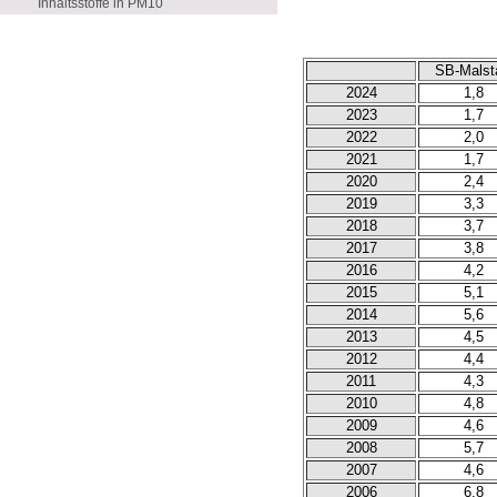
Inhaltsstoffe in PM10
SB-Malst
2024
1,8
2023
1,7
2022
2,0
2021
1,7
2020
2,4
2019
3,3
2018
3,7
2017
3,8
2016
4,2
2015
5,1
2014
5,6
2013
4,5
2012
4,4
2011
4,3
2010
4,8
2009
4,6
2008
5,7
2007
4,6
2006
6,8