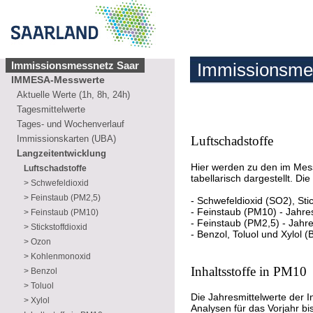
Immissionsmessnetz Saar
Immissionsme
IMMESA-Messwerte
Aktuelle Werte (1h, 8h, 24h)
Tagesmittelwerte
Tages- und Wochenverlauf
Immissionskarten (UBA)
Luftschadstoffe
Langzeitentwicklung
Hier werden zu den im Mess
Luftschadstoffe
tabellarisch dargestellt. Di
> Schwefeldioxid
> Feinstaub (PM2,5)
- Schwefeldioxid (SO2), St
- Feinstaub (PM10) - Jahre
> Feinstaub (PM10)
- Feinstaub (PM2,5) - Jahr
> Stickstoffdioxid
- Benzol, Toluol und Xylol 
> Ozon
> Kohlenmonoxid
Inhaltsstoffe in PM10
> Benzol
> Toluol
Die Jahresmittelwerte der 
> Xylol
Analysen für das Vorjahr bis