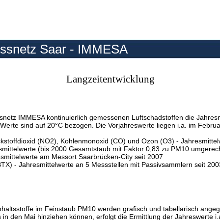
ssnetz Saar - IMMESA
Langzeitentwicklung
netz IMMESA kontinuierlich gemessenen Luftschadstoffen die Jahresmi
e Werte sind auf 20°C bezogen. Die Vorjahreswerte liegen i.a. im Februa
ickstoffdioxid (NO2), Kohlenmonoxid (CO) und Ozon (O3) - Jahresmittel
smittelwerte (bis 2000 Gesamtstaub mit Faktor 0,83 zu PM10 umgerech
esmittelwerte am Messort Saarbrücken-City seit 2007
(BTX) - Jahresmittelwerte an 5 Messstellen mit Passivsammlern seit 200
Inhaltsstoffe im Feinstaub PM10 werden grafisch und tabellarisch angeg
 in den Mai hinziehen können, erfolgt die Ermittlung der Jahreswerte i.a