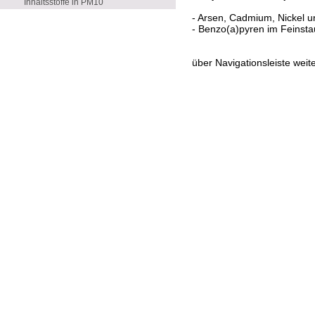
Inhaltsstoffe in PM10
- Arsen, Cadmium, Nickel u
- Benzo(a)pyren im Feinst
über Navigationsleiste wei