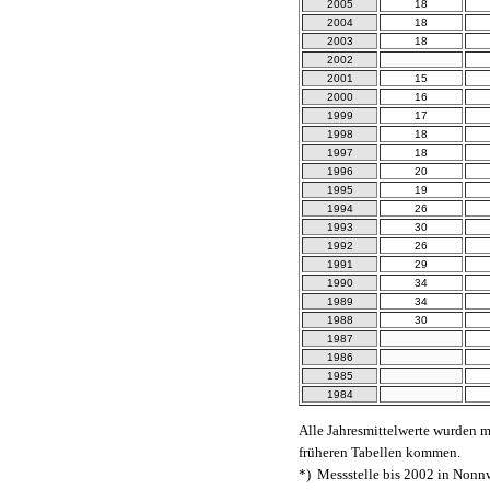
2005
18
2004
18
2003
18
2002
2001
15
2000
16
1999
17
1998
18
1997
18
1996
20
1995
19
1994
26
1993
30
1992
26
1991
29
1990
34
1989
34
1988
30
1987
1986
1985
1984
Alle Jahresmittelwerte wurden 
früheren Tabellen kommen.
*) Messstelle bis 2002 in Nonn