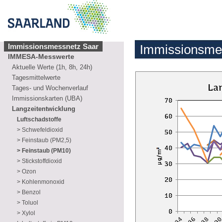
Immissionsmessnetz Saar
Immissionsme
IMMESA-Messwerte
Aktuelle Werte (1h, 8h, 24h)
Tagesmittelwerte
Tages- und Wochenverlauf
Immissionskarten (UBA)
Langzeitentwicklung
Luftschadstoffe
> Schwefeldioxid
> Feinstaub (PM2,5)
> Feinstaub (PM10)
> Stickstoffdioxid
> Ozon
> Kohlenmonoxid
> Benzol
> Toluol
> Xylol