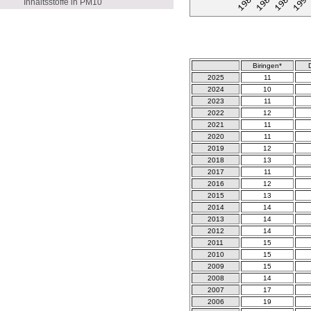
Inhaltsstoffe in PM10
Biringen*
D
2025
11
2024
10
2023
11
2022
12
2021
11
2020
11
2019
12
2018
13
2017
11
2016
12
2015
13
2014
14
2013
14
2012
14
2011
15
2010
15
2009
15
2008
14
2007
17
2006
19